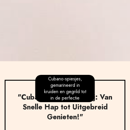
Cubano-spiesjes,
gemarineerd in
kruiden en gegrild tot
"Cubaanse Verwennerij: Van
in de perfectie
Snelle Hap tot Uitgebreid
Genieten!"