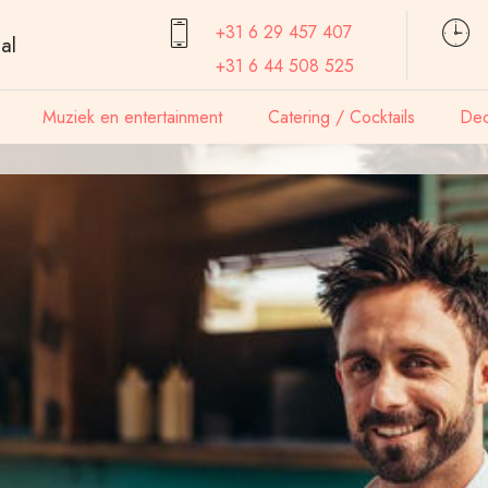
+31 6 29 457
407
al
+31 6 44 508 525
Muziek en entertainment
Catering / Cocktails
Dec