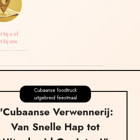
t bij u of
t bij ons
Cubaanse foodtruck
uitgebreid feestmaal
"Cubaanse Verwennerij:
Van Snelle Hap tot