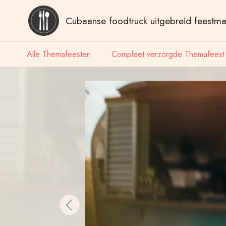
Cubaanse foodtruck uitgebreid feestma
Alle Themafeesten
Compleet verzorgde Themafeest
Previous