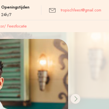
Openingstijden
tropischfeest@gmail.com
24h/7
or/ Feestlocatie
Next